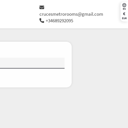
ES
€
crucesmetrorooms@gmail.com
EUR
+34689292095
J
V
S
D