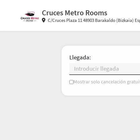
Cruces Metro Rooms
C/Cruces Plaza 11 48903 Barakaldo (Bizkaia) E
Llegada:
Mostrar solo cancelación gratui
L
M
X
J