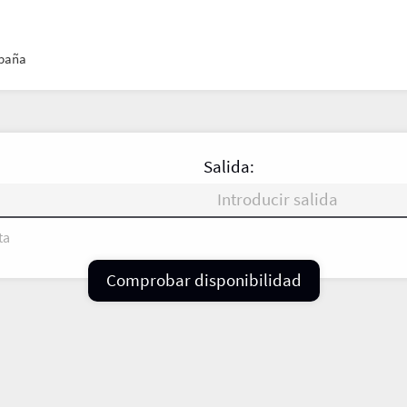
spaña
Salida:
ta
V
S
D
L
M
X
Comprobar disponibilidad