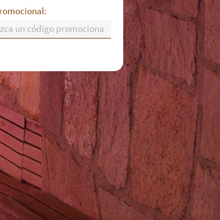
romocional:
J
V
S
D