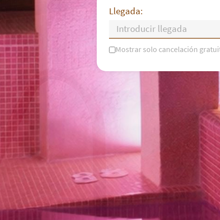
Llegada:
Mostrar solo cancelación gratui
L
M
X
J