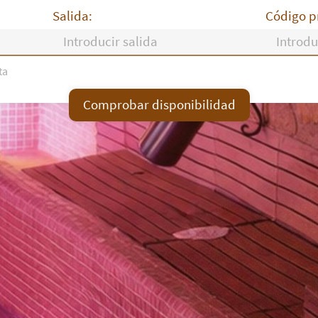
Salida:
Código p
ta
V
S
D
L
M
X
Comprobar disponibilidad