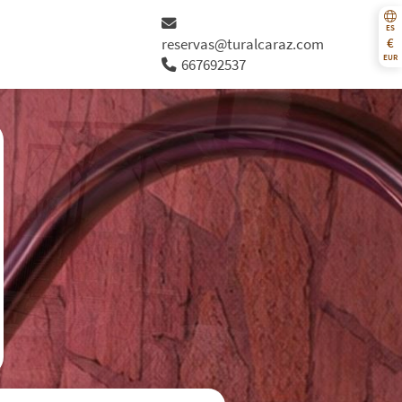
ES
€
reservas@turalcaraz.com
EUR
667692537