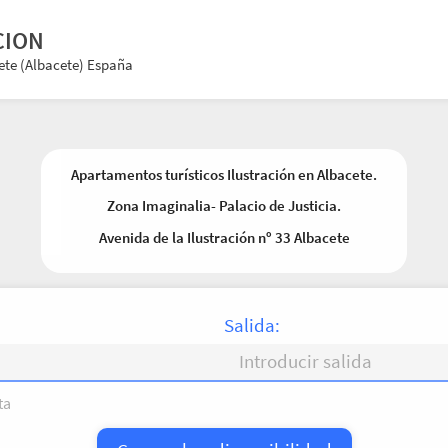
CION
cete (Albacete) España
Apartamentos turísticos Ilustración en Albacete.
Zona Imaginalia- Palacio de Justicia.
Avenida de la Ilustración nº 33 Albacete
Salida:
ta
V
S
D
L
M
X