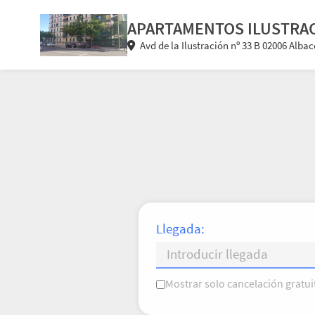
APARTAMENTOS ILUSTRA
Avd de la Ilustración nº 33 B 02006 Alba
Llegada:
Mostrar solo cancelación gratui
L
M
X
J