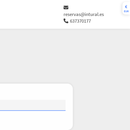
€
EUR
reservas@intural.es
637370177
J
V
S
D