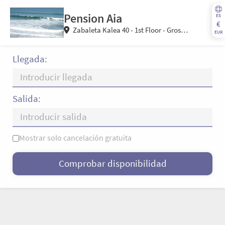
Pension Aia
ES
€
Zabaleta Kalea 40 - 1st Floor - Gros
EUR
20002 Donostia-San Sebastian (Gipuzkoa)
España
Llegada:
Salida:
Mostrar solo cancelación gratuita
L
M
X
J
V
S
D
Comprobar disponibilidad
—
×
= Solo salida
= Sin disponibilidad