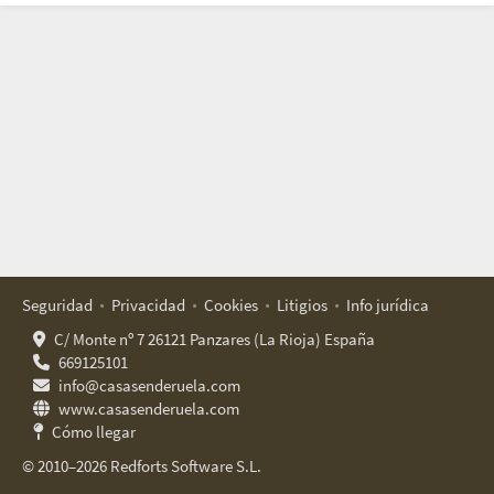
Seguridad
Privacidad
Cookies
Litigios
Info jurídica
C/ Monte nº 7 26121 Panzares (La Rioja) España
669125101
info@casasenderuela.com
www.casasenderuela.com
Cómo llegar
© 2010–2026 Redforts Software S.L.