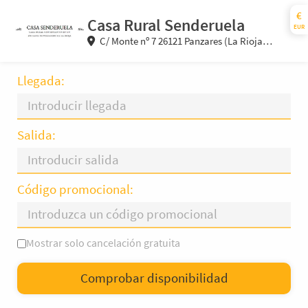
€
Casa Rural Senderuela
EUR
C/ Monte nº 7 26121 Panzares (La Rioja)
España
Llegada:
Salida:
Código promocional:
Mostrar solo cancelación gratuita
L
M
X
J
V
S
D
Comprobar disponibilidad
—
×
= Solo salida
= Sin disponibilidad