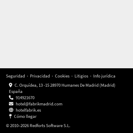
Seguridad
Privacidad
Cookies
Litigios
Info jurídica
C. Orquídea, 13 -15 28970 Humanes De Madrid (Madrid)
España
914921670
hotel@fabrikmadrid.com
hotelfabrik.es
Cómo llegar
© 2010–2026 Redforts Software S.L.