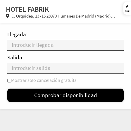
€
HOTEL FABRIK
EUR
C. Orquídea, 13 -15 28970 Humanes De Madrid (Madrid)
España
Llegada:
Salida:
Mostrar solo cancelación gratuita
L
M
X
J
V
S
D
Comprobar disponibilidad
—
×
= Solo salida
= Sin disponibilidad