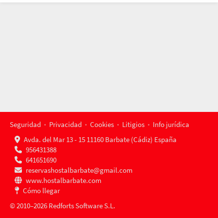
Seguridad
Privacidad
Cookies
Litigios
Info jurídica
Avda. del Mar 13 - 15 11160 Barbate (Cádiz) España
956431388
641651690
reservashostalbarbate@gmail.com
www.hostalbarbate.com
Cómo llegar
© 2010–2026 Redforts Software S.L.