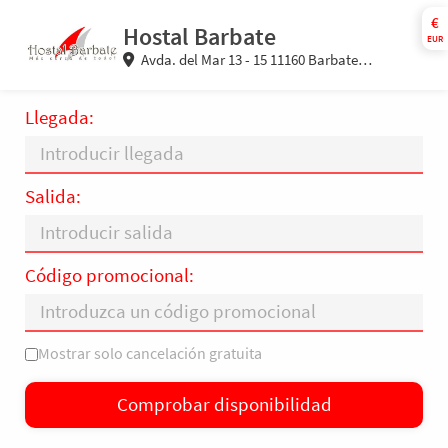
€
Hostal Barbate
EUR
Avda. del Mar 13 - 15 11160 Barbate
(Cádiz) España
Llegada:
Salida:
Código promocional:
Mostrar solo cancelación gratuita
L
M
X
J
V
S
D
Comprobar disponibilidad
—
×
= Solo salida
= Sin disponibilidad