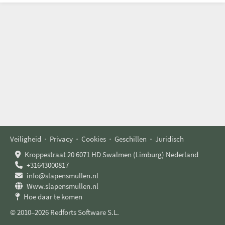
Veiligheid
Privacy
Cookies
Geschillen
Juridisch
Kroppestraat 20 6071 HD Swalmen (Limburg) Nederland
+31643000817
info@slapensmullen.nl
Www.slapensmullen.nl
Hoe daar te komen
© 2010–2026 Redforts Software S.L.