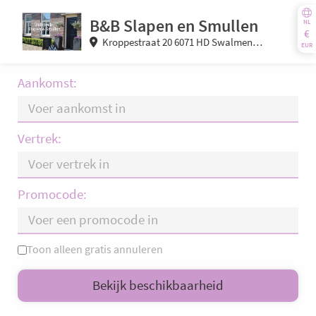
B&B Slapen en Smullen
NL
€
Kroppestraat 20 6071 HD Swalmen
EUR
(Limburg) Nederland
Aankomst:
Vertrek:
Promocode:
Toon alleen gratis annuleren
ma
di
wo
do
vr
za
zo
Bekijk beschikbaarheid
—
×
= Alleen vertrek
= Geen beschikbaarheid