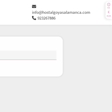
ES
€
info@hostalgoyasalamanca.com
EUR
923267886
J
V
S
D