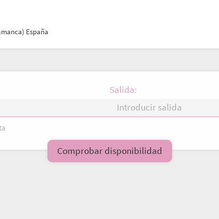
lamanca) España
Salida:
ta
V
S
D
L
M
X
Comprobar disponibilidad