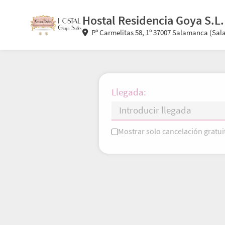
Hostal Residencia Goya S.L.
Pº Carmelitas 58, 1º 37007 Salamanca (Sa
Llegada:
Mostrar solo cancelación gratui
L
M
X
J