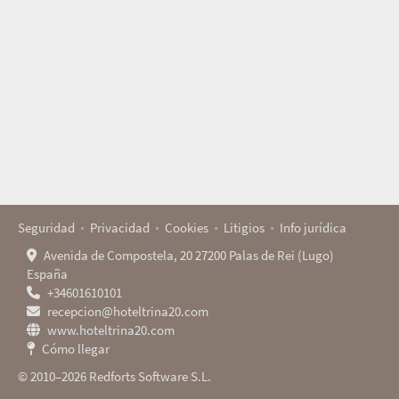
Seguridad
Privacidad
Cookies
Litigios
Info jurídica
Avenida de Compostela, 20 27200 Palas de Rei (Lugo)
España
+34601610101
recepcion@hoteltrina20.com
www.hoteltrina20.com
Cómo llegar
© 2010–2026 Redforts Software S.L.