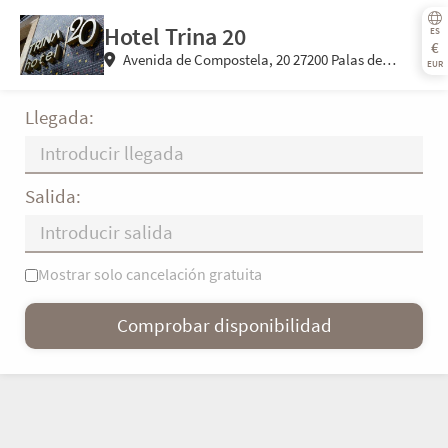
Hotel Trina 20
ES
€
Avenida de Compostela, 20 27200 Palas de
EUR
Rei (Lugo) España
Llegada:
Salida:
Mostrar solo cancelación gratuita
L
M
X
J
V
S
D
Comprobar disponibilidad
—
×
= Solo salida
= Sin disponibilidad