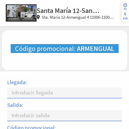
Santa María 12-San
ES
€
Sta. María 12-Armengual 4 11006-11002
Lorenzo Apartamentos
EUR
Cádiz (Cádiz) España
Código promocional:
ARMENGUAL
Llegada:
Salida:
Código promocional: