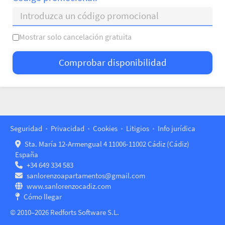
Mostrar solo cancelación gratuita
L
M
X
J
V
S
D
Comprobar disponibilidad
—
×
= Solo salida
= Sin disponibilidad
Seguridad
Privacidad
Cookies
Litigios
Info jurídica
Sta. María 12-Armengual 4 11006-11002 Cádiz (Cádiz)
España
+34 649 334 583
sanlorenzoapartamentos@gmail.com
www.sanlorenzocadiz.com
Cómo llegar
© 2010–2026 Redforts Software S.L.