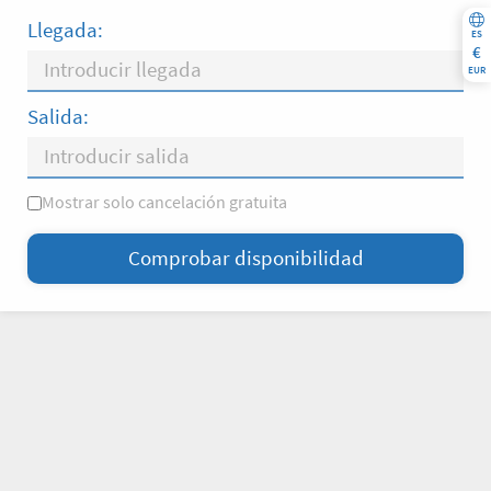
Llegada:
ES
€
EUR
Salida:
Mostrar solo cancelación gratuita
L
M
X
J
V
S
D
Comprobar disponibilidad
—
×
= Solo salida
= Sin disponibilidad