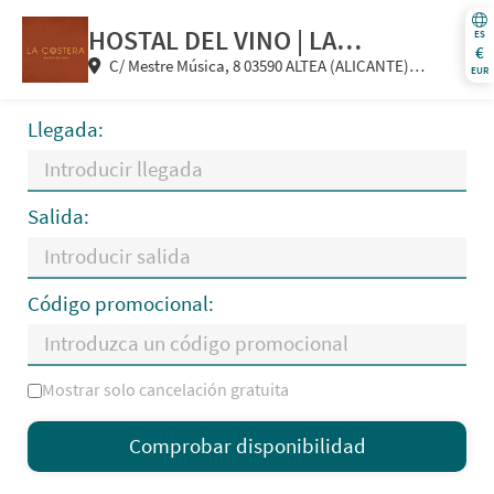
HOSTAL DEL VINO | LA
ES
€
C/ Mestre Música, 8 03590 ALTEA (ALICANTE)
COSTERA
EUR
España
Llegada:
Salida:
Código promocional:
Mostrar solo cancelación gratuita
L
M
X
J
V
S
D
Comprobar disponibilidad
—
×
= Solo salida
= Sin disponibilidad