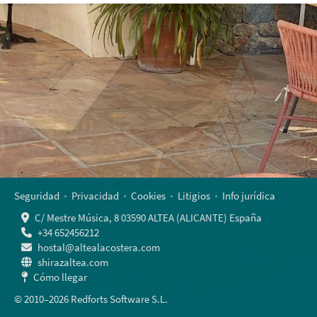
Seguridad
Privacidad
Cookies
Litigios
Info jurídica
C/ Mestre Música, 8 03590 ALTEA (ALICANTE) España
+34 652456212
hostal@altealacostera.com
shirazaltea.com
Cómo llegar
© 2010–2026 Redforts Software S.L.