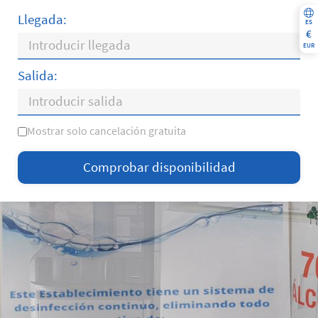
Llegada:
ES
€
EUR
Salida:
Mostrar solo cancelación gratuita
L
M
X
J
V
S
D
Comprobar disponibilidad
—
×
= Solo salida
= Sin disponibilidad