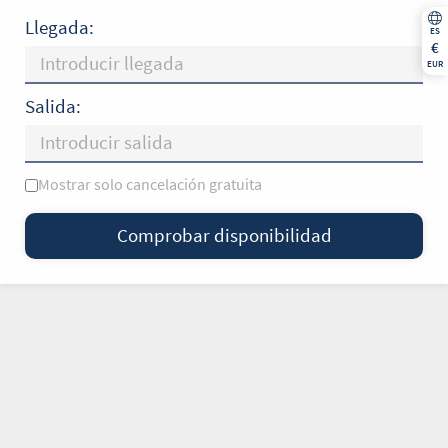
Llegada:
ES
€
EUR
Salida:
Mostrar solo cancelación gratuita
L
M
X
J
V
S
D
Comprobar disponibilidad
—
×
= Solo salida
= Sin disponibilidad